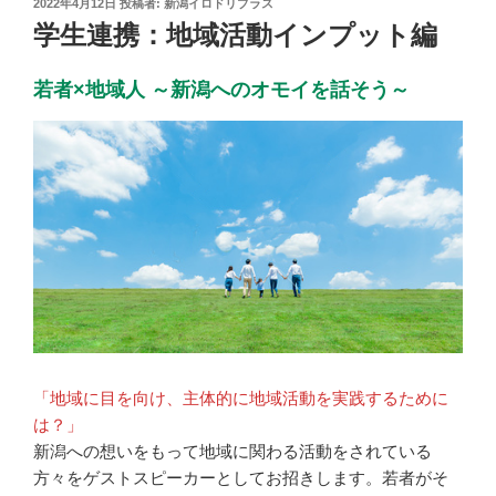
投
2022年4月12日
投稿者:
新潟イロドリプラス
稿
学生連携：地域活動インプット編
日:
若者×地域人 ～新潟へのオモイを話そう～
「地域に目を向け、主体的に地域活動を実践するために
は？」
新潟への想いをもって地域に関わる活動をされている
方々をゲストスピーカーとしてお招きします。若者がそ