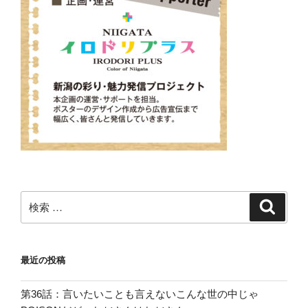
検
検
索
索:
最近の投稿
第36話：言いたいことも言えないこんな世の中じゃ