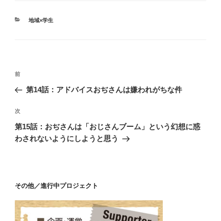
カ
地域×学生
テ
ゴ
リ
ー
投
過
前
稿
去
第14話：アドバイスおぢさんは嫌われがちな件
ナ
の
ビ
投
次
次
稿
ゲ
の
第15話：おぢさんは「おじさんブーム」という幻想に惑
投
ー
わされないようにしようと思う
稿
シ
ョ
ン
その他／進行中プロジェクト