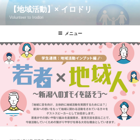
コ
【地域活動】× イロドリ
ン
Volunteer to Irodori
テ
ン
ツ
メニュー
へ
ス
キ
ッ
プ