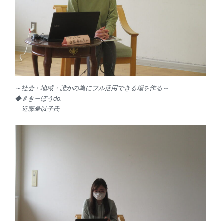
～社会・地域・誰かの為にフル活用できる場を作る～
◆＃きーぼうdo.
近藤希以子氏